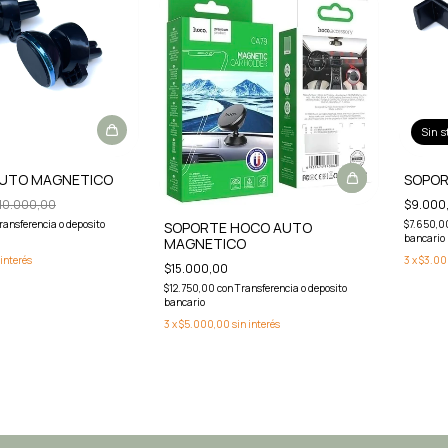
Sin s
AUTO MAGNETICO
SOPOR
10.000,00
$9.000
ransferencia o deposito
$7.650,
SOPORTE HOCO AUTO
bancario
MAGNETICO
 interés
3
x
$3.00
$15.000,00
$12.750,00
con
Transferencia o deposito
bancario
3
x
$5.000,00
sin interés