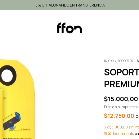
15% OFF ABONANDO EN TRANSFERENCIA
INICIO
/
SOPORTES
/
SOPORT
PREMIU
$15.000,00
Precio sin impuesto
$12.750,00
c
3
x
$5.000,00
sin in
15% de descuento
pa