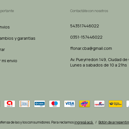
mportante
Contactáte con nosotros
543517446022
envios
0351-157446022
cambios y garantias
ffonar.cba@gmail.com
rar
Av. Pueyrredon 149, Ciudad de
 mi envio
Lunes a sabados de 10 a 21hs
efensa de las y los consumidores. Para reclamos
ingresá acá.
/
Botón de arrepenti