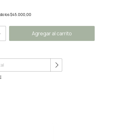
do los
$45.000,00
Cambiar CP
l