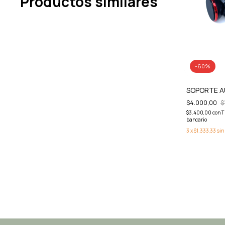
Productos similares
-
60
%
SOPORTE 
$4.000,00
$
$3.400,00
con
T
bancario
3
x
$1.333,33
sin