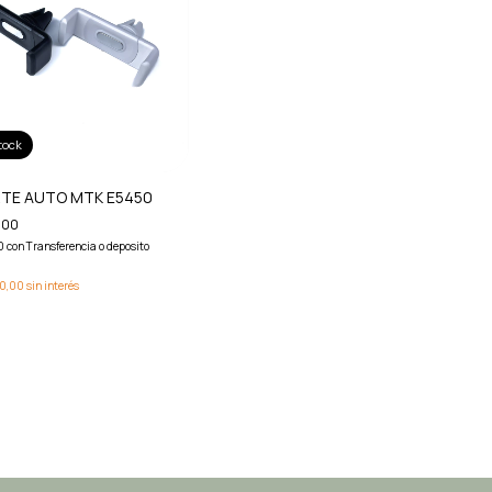
tock
TE AUTO MTK E5450
,00
00
con
Transferencia o deposito
0,00
sin interés